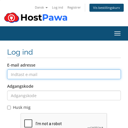
Dansk
Log ind
Registrer
Vis bestillingskurv
Skift
Log ind
E-mail adresse
Adgangskode
Husk mig