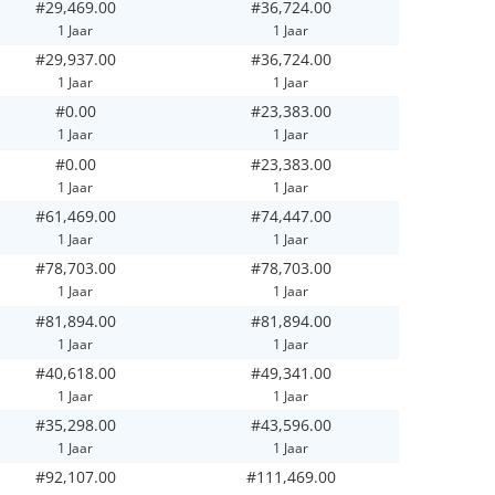
#29,469.00
#36,724.00
1 Jaar
1 Jaar
#29,937.00
#36,724.00
1 Jaar
1 Jaar
#0.00
#23,383.00
1 Jaar
1 Jaar
#0.00
#23,383.00
1 Jaar
1 Jaar
#61,469.00
#74,447.00
1 Jaar
1 Jaar
#78,703.00
#78,703.00
1 Jaar
1 Jaar
#81,894.00
#81,894.00
1 Jaar
1 Jaar
#40,618.00
#49,341.00
1 Jaar
1 Jaar
#35,298.00
#43,596.00
1 Jaar
1 Jaar
#92,107.00
#111,469.00