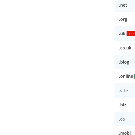
.net
.org
.uk
POPU
.co.uk
.blog
.online
.site
.biz
.ca
.mobi