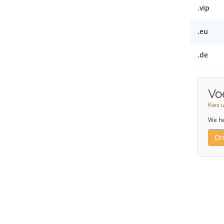
.vip
.eu
.de
Vo
Kies 
We he
On