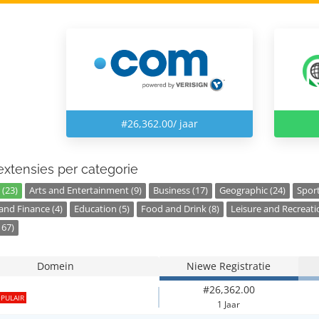
#26,362.00/ jaar
xtensies per categorie
 (23)
Arts and Entertainment (9)
Business (17)
Geographic (24)
Sport
nd Finance (4)
Education (5)
Food and Drink (8)
Leisure and Recreati
167)
Domein
Niewe Registratie
#26,362.00
PULAIR
1 Jaar