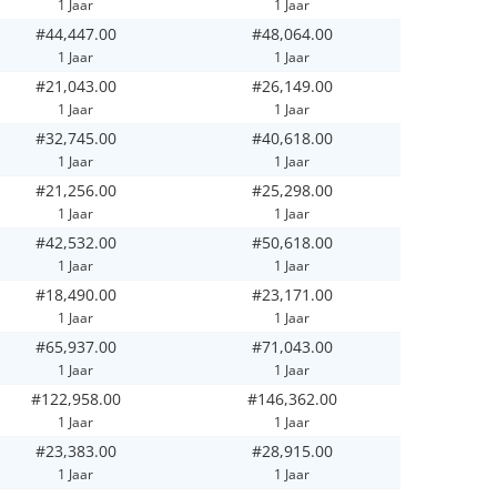
1 Jaar
1 Jaar
#44,447.00
#48,064.00
1 Jaar
1 Jaar
#21,043.00
#26,149.00
1 Jaar
1 Jaar
#32,745.00
#40,618.00
1 Jaar
1 Jaar
#21,256.00
#25,298.00
1 Jaar
1 Jaar
#42,532.00
#50,618.00
1 Jaar
1 Jaar
#18,490.00
#23,171.00
1 Jaar
1 Jaar
#65,937.00
#71,043.00
1 Jaar
1 Jaar
#122,958.00
#146,362.00
1 Jaar
1 Jaar
#23,383.00
#28,915.00
1 Jaar
1 Jaar