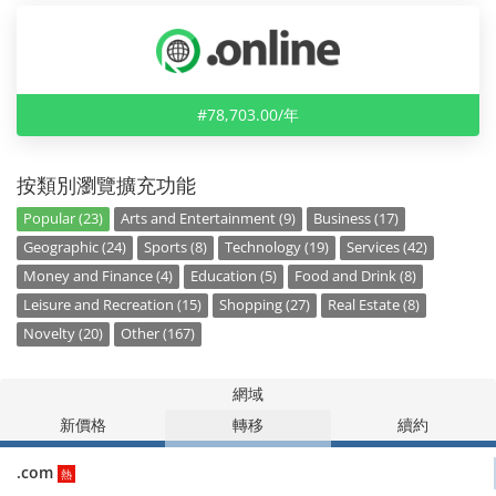
#78,703.00/年
按類別瀏覽擴充功能
Popular (23)
Arts and Entertainment (9)
Business (17)
Geographic (24)
Sports (8)
Technology (19)
Services (42)
Money and Finance (4)
Education (5)
Food and Drink (8)
Leisure and Recreation (15)
Shopping (27)
Real Estate (8)
Novelty (20)
Other (167)
網域
新價格
轉移
續約
.com
熱