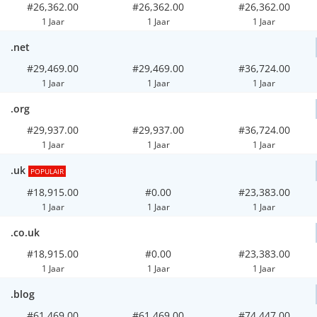
#26,362.00
#26,362.00
#26,362.00
1 Jaar
1 Jaar
1 Jaar
.net
#29,469.00
#29,469.00
#36,724.00
1 Jaar
1 Jaar
1 Jaar
.org
#29,937.00
#29,937.00
#36,724.00
1 Jaar
1 Jaar
1 Jaar
.uk
POPULAIR
#18,915.00
#0.00
#23,383.00
1 Jaar
1 Jaar
1 Jaar
.co.uk
#18,915.00
#0.00
#23,383.00
1 Jaar
1 Jaar
1 Jaar
.blog
#61,469.00
#61,469.00
#74,447.00