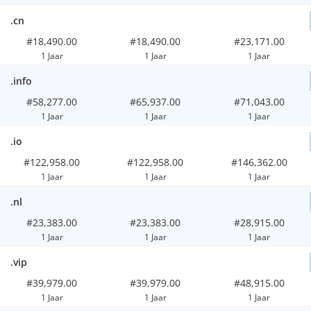
.cn
#18,490.00
#18,490.00
#23,171.00
1 Jaar
1 Jaar
1 Jaar
.info
#58,277.00
#65,937.00
#71,043.00
1 Jaar
1 Jaar
1 Jaar
.io
#122,958.00
#122,958.00
#146,362.00
1 Jaar
1 Jaar
1 Jaar
.nl
#23,383.00
#23,383.00
#28,915.00
1 Jaar
1 Jaar
1 Jaar
.vip
#39,979.00
#39,979.00
#48,915.00
1 Jaar
1 Jaar
1 Jaar