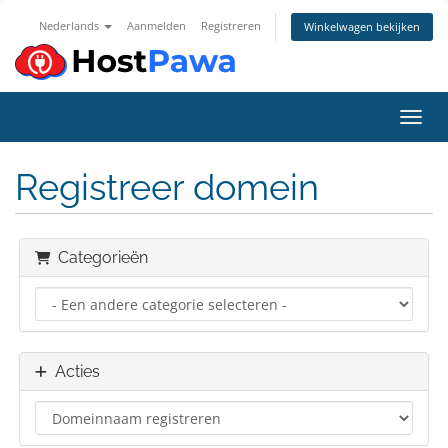
Nederlands
Aanmelden
Registreren
Winkelwagen bekijken
Navig
Registreer domein
Categorieën
Acties