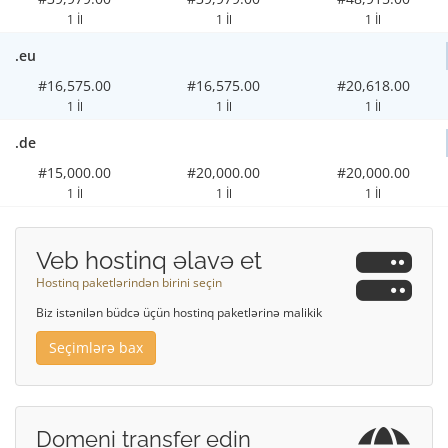
1 İl
1 İl
1 İl
.eu
#16,575.00
#16,575.00
#20,618.00
1 İl
1 İl
1 İl
.de
#15,000.00
#20,000.00
#20,000.00
1 İl
1 İl
1 İl
Veb hostinq əlavə et
Hostinq paketlərindən birini seçin
Biz istənilən büdcə üçün hostinq paketlərinə malikik
Seçimlərə bax
Domeni transfer edin