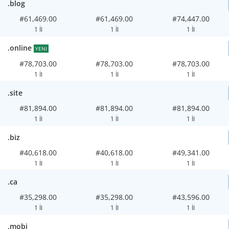
.blog
#61,469.00
#61,469.00
#74,447.00
1 İl
1 İl
1 İl
.online
YENI
#78,703.00
#78,703.00
#78,703.00
1 İl
1 İl
1 İl
.site
#81,894.00
#81,894.00
#81,894.00
1 İl
1 İl
1 İl
.biz
#40,618.00
#40,618.00
#49,341.00
1 İl
1 İl
1 İl
.ca
#35,298.00
#35,298.00
#43,596.00
1 İl
1 İl
1 İl
.mobi