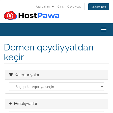
Azerbaijani
Giriş
Qeydiyyat
Səbətə bax
Naviq
Domen qeydiyyatdan
keçir
Kateqoriyalar
Əməliyyatlar