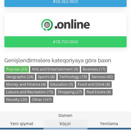
#26,362.00/il
#78,703.00/il
Genişləndirmələrə kateqoriyaya görə baxın
Popular (23)
Arts and Entertainment (9)
Business (17)
Geographic (24)
Sports (8)
Technology (19)
Services (42)
Money and Finance (4)
Education (5)
Food and Drink (8)
Leisure and Recreation (15)
Shopping (27)
Real Estate (8)
Novelty (20)
Other (167)
Domen
Yeni qiymət
Köçür
Yeniləmə