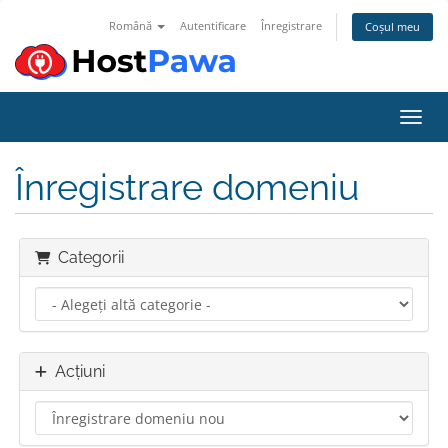
Română
Autentificare
Înregistrare
Coșul meu
Navig
Înregistrare domeniu
Categorii
Acțiuni