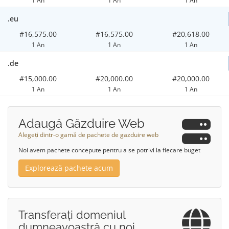
1 An
1 An
1 An
.eu
#16,575.00
#16,575.00
#20,618.00
1 An
1 An
1 An
.de
#15,000.00
#20,000.00
#20,000.00
1 An
1 An
1 An
Adaugă Găzduire Web
Alegeți dintr-o gamă de pachete de gazduire web
Noi avem pachete concepute pentru a se potrivi la fiecare buget
Explorează pachete acum
Transferați domeniul
dumneavoastră cu noi