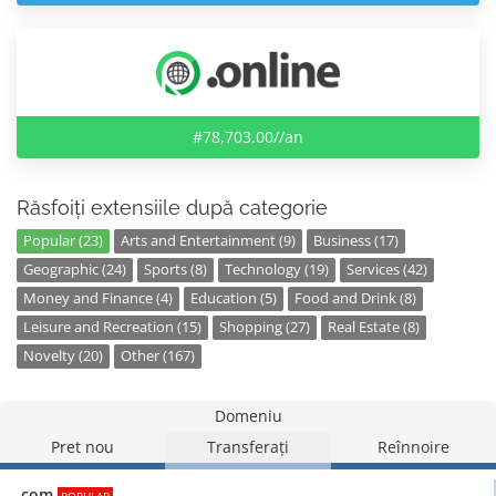
#78,703.00//an
Răsfoiți extensiile după categorie
Popular (23)
Arts and Entertainment (9)
Business (17)
Geographic (24)
Sports (8)
Technology (19)
Services (42)
Money and Finance (4)
Education (5)
Food and Drink (8)
Leisure and Recreation (15)
Shopping (27)
Real Estate (8)
Novelty (20)
Other (167)
Domeniu
Pret nou
Transferați
Reînnoire
.com