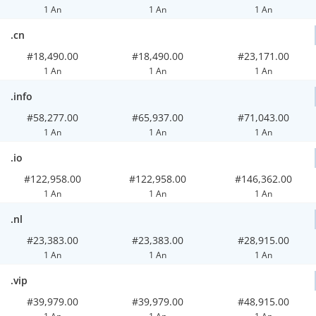
1 An
1 An
1 An
.cn
#18,490.00
#18,490.00
#23,171.00
1 An
1 An
1 An
.info
#58,277.00
#65,937.00
#71,043.00
1 An
1 An
1 An
.io
#122,958.00
#122,958.00
#146,362.00
1 An
1 An
1 An
.nl
#23,383.00
#23,383.00
#28,915.00
1 An
1 An
1 An
.vip
#39,979.00
#39,979.00
#48,915.00