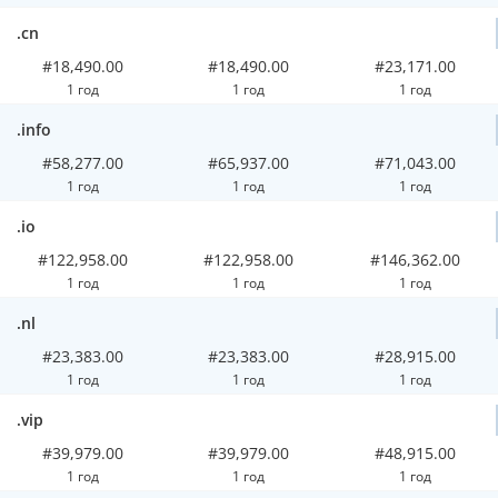
.cn
#18,490.00
#18,490.00
#23,171.00
1 год
1 год
1 год
.info
#58,277.00
#65,937.00
#71,043.00
1 год
1 год
1 год
.io
#122,958.00
#122,958.00
#146,362.00
1 год
1 год
1 год
.nl
#23,383.00
#23,383.00
#28,915.00
1 год
1 год
1 год
.vip
#39,979.00
#39,979.00
#48,915.00
1 год
1 год
1 год