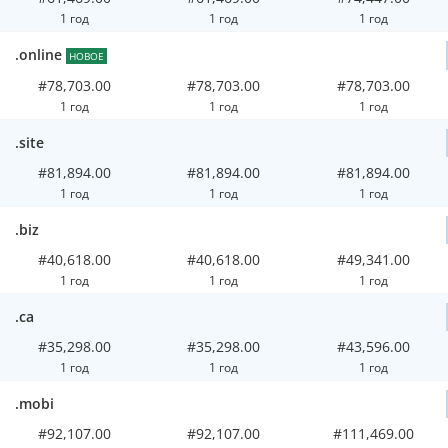
1 год
1 год
1 год
.online
НОВОЕ
#78,703.00
#78,703.00
#78,703.00
1 год
1 год
1 год
.site
#81,894.00
#81,894.00
#81,894.00
1 год
1 год
1 год
.biz
#40,618.00
#40,618.00
#49,341.00
1 год
1 год
1 год
.ca
#35,298.00
#35,298.00
#43,596.00
1 год
1 год
1 год
.mobi
#92,107.00
#92,107.00
#111,469.00