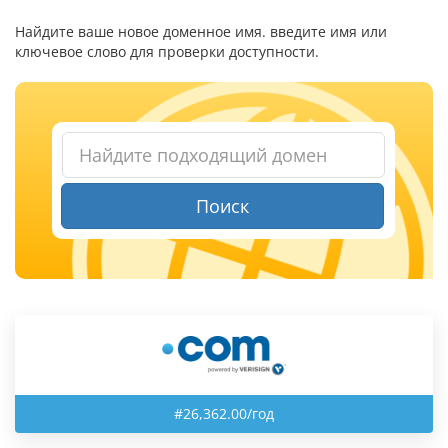
Найдите ваше новое доменное имя. введите имя или
ключевое слово для проверки доступности.
Поиск
#26,362.00/год