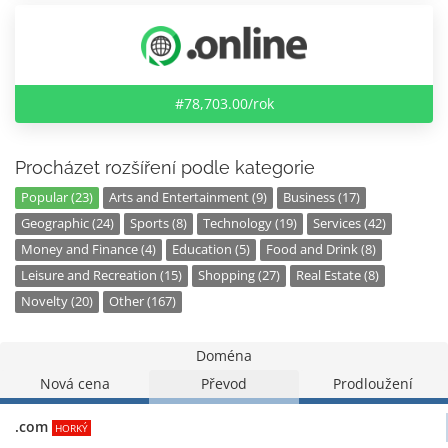
#78,703.00/rok
Procházet rozšíření podle kategorie
Popular (23)
Arts and Entertainment (9)
Business (17)
Geographic (24)
Sports (8)
Technology (19)
Services (42)
Money and Finance (4)
Education (5)
Food and Drink (8)
Leisure and Recreation (15)
Shopping (27)
Real Estate (8)
Novelty (20)
Other (167)
Doména
Nová cena
Převod
Prodloužení
.com
HORKÝ